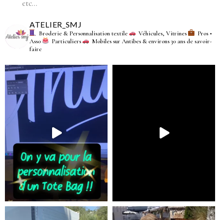
etc…
ATELIER_SMJ
Broderie & Personnalisation textile
Véhicules, Vitrines
Pros •
Asso
Particuliers
Mobiles sur Antibes & environs
30 ans de savoir-
faire