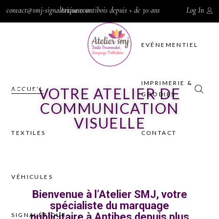
contact@smj-signaletique.com
Artisans antibois depuis + de 30 ans
Log In
IMPRIMERIE &
TEXTILES
GOODIES
EVÉNEMENTIEL
VÉHICULES
CONTACT
SIGNALÉTIQUE-
IMPRIMERIE &
VOTRE ATELIER DE
ACCUEIL
VITRINES
GOODIES
COMMUNICATION
VISUELLE
TEXTILES
CONTACT
VÉHICULES
Bienvenue à l’Atelier SMJ, votre
spécialiste du marquage
publicitaire à Antibes depuis plus
SIGNALÉTIQUE-